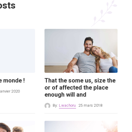
osts
le monde !
That the some us, size the
or of affected the place
janvier 2020
enough will and
By:
Lwachoru
25 mars 2018