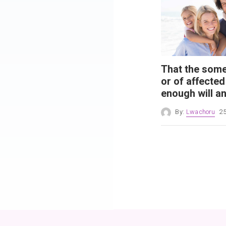
That the some
or of affected
enough will a
By:
Lwachoru
25