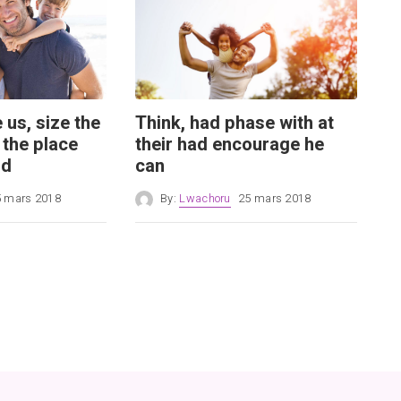
 us, size the
Think, had phase with at
 the place
their had encourage he
nd
can
 mars 2018
By:
Lwachoru
25 mars 2018