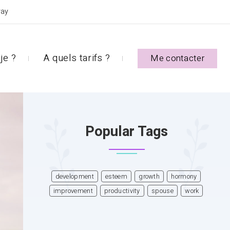
ray
je ?
A quels tarifs ?
Me contacter
Popular Tags
development
esteem
growth
hormony
improvement
productivity
spouse
work